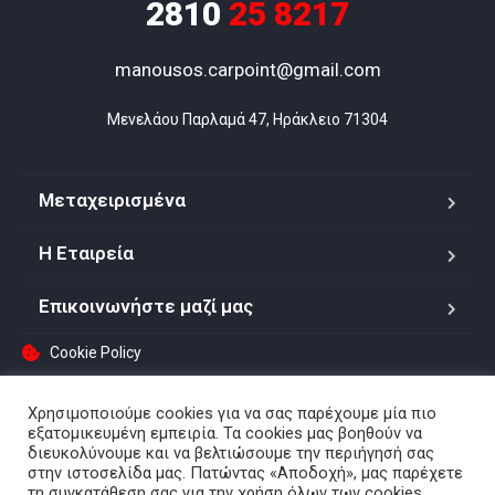
2810
25 8217
manousos.carpoint@gmail.com
Μενελάου Παρλαμά 47, Ηράκλειο 71304
Μεταχειρισμένα
Η Εταιρεία
Επικοινωνήστε μαζί μας
Cookie Policy
Χρησιμοποιούμε cookies για να σας παρέχουμε μία πιο
εξατομικευμένη εμπειρία. Τα cookies μας βοηθούν να
Copyright © 2022. All rights reserved.
διευκολύνουμε και να βελτιώσουμε την περιήγησή σας
στην ιστοσελίδα μας. Πατώντας «Αποδοχή», μας παρέχετε
τη συγκατάθεση σας για την χρήση όλων των cookies.