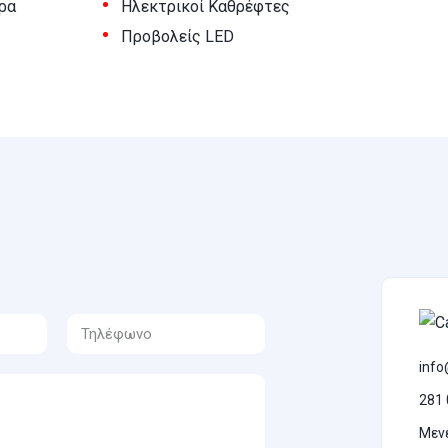
•
ρα
Ηλεκτρικοί Καθρέφτες
•
Προβολείς LED
info
281 
Μεν