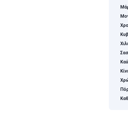
Μάρ
Μο
Χρο
Κυβ
Χιλ
Σασ
Καύ
Κίν
Χρ
Πόρ
Καθ