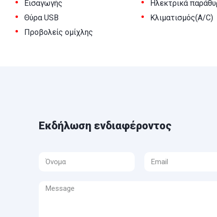
•
•
Εισαγωγής
Ηλεκτρικά παράθυ
•
•
Θύρα USB
Κλιματισμός(A/C)
•
Προβολείς ομίχλης
Εκδήλωση ενδιαφέροντος