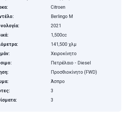
κα:
Citroen
ντέλο:
Berlingo M
νολογία:
2021
ικά:
1,500cc
ιόμετρα:
141,500 χλμ
μάν:
Χειροκίνητο
σιμο:
Πετρέλαιο - Diesel
ηση:
Προσθιοκίνητο (FWD)
ώμα:
Άσπρο
τες:
3
ίσματα:
3