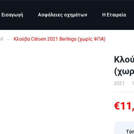
Εισαγωγή
Ασφάλειες οχημάτων
Η Εταιρεία
 M
Κλούβα Citroen 2021 Berlingo (χωρίς ΦΠΑ)
Κλού
(χωρ
2021
1
€11
Τύπ