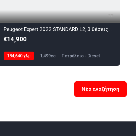
23
Peugeot Expert 2022 STANDARD L2, 3 θέσεις CarPoint χωρις ΦΠΑ
€14,900
184,640 χλμ
1,499cc
Πετρέλαιο - Diesel
2022
2
Νέα αναζήτηση