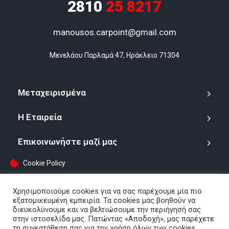
2810
25 8217
manousos.carpoint@gmail.com
Μενελάου Παρλαμά 47, Ηράκλειο 71304
Μεταχειρισμένα
Η Εταιρεία
Επικοινωνήστε μαζί μας
Cookie Policy
Χρησιμοποιούμε cookies για να σας παρέχουμε μία πιο
εξατομικευμένη εμπειρία. Τα cookies μας βοηθούν να
Copyright © 2022. All rights reserved.
διευκολύνουμε και να βελτιώσουμε την περιήγησή σας
στην ιστοσελίδα μας. Πατώντας «Αποδοχή», μας παρέχετε
τη συγκατάθεση σας για την χρήση όλων των cookies.