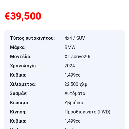
€39,500
Τύπος αυτοκινήτου:
4x4 / SUV
Μάρκα:
BMW
Μοντέλο:
Χ1 sdrive20i
Χρονολογία:
2024
Κυβικά:
1,499cc
Χιλιόμετρα:
22,500 χλμ
Σασμάν:
Αυτόματο
Καύσιμο:
Υβριδικό
Κίνηση:
Προσθιοκίνητο (FWD)
Κυβικά:
1,499cc