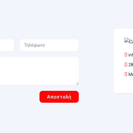
in
28
Μ
Αποστολή