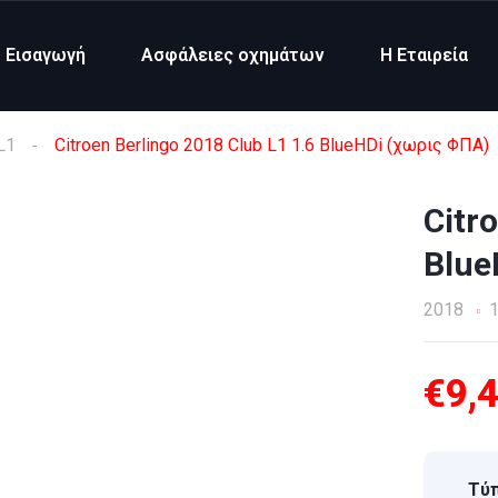
Εισαγωγή
Ασφάλειες οχημάτων
Η Εταιρεία
L1
Citroen Berlingo 2018 Club L1 1.6 BlueHDi (χωρις ΦΠΑ)
Citr
Blue
2018
1
€9,
Τύπ