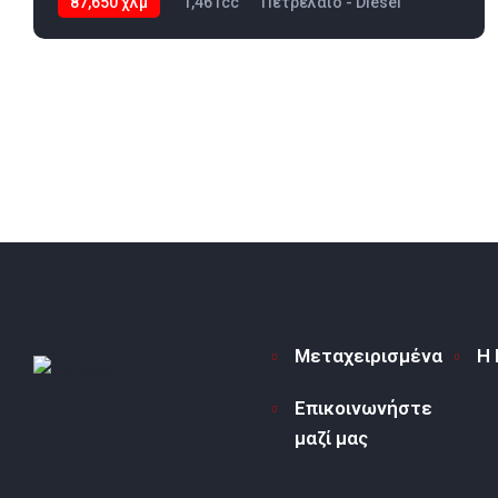
87,650 χλμ
1,461cc
Πετρέλαιο - Diesel
2023
Μεταχειρισμένα
Η 
Επικοινωνήστε
μαζί μας