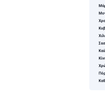
Μάρ
Μο
Χρο
Κυβ
Χιλ
Σασ
Καύ
Κίν
Χρ
Πόρ
Καθ