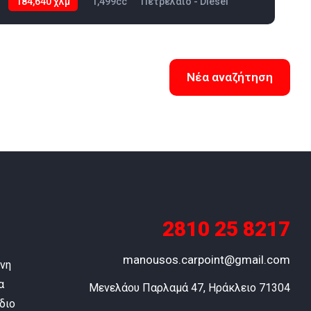
184,640 χλμ
1,499cc
Πετρέλαιο - Diesel
2022
2
Νέα αναζήτηση
2810 25 8217
manousos.carpoint@gmail.com
ύνη
α
Μενελάου Παρλαμά 47, Ηράκλειο 71304
διο