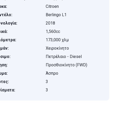
κα:
Citroen
ντέλο:
Berlingo L1
νολογία:
2018
ικά:
1,560cc
ιόμετρα:
173,000 χλμ
μάν:
Χειροκίνητο
σιμο:
Πετρέλαιο - Diesel
ηση:
Προσθιοκίνητο (FWD)
ώμα:
Άσπρο
τες:
3
ίσματα:
3