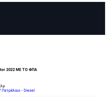
ptor 2022 ΜΕ ΤΟ ΦΠΑ
χλμ
V
Πετρέλαιο - Diesel