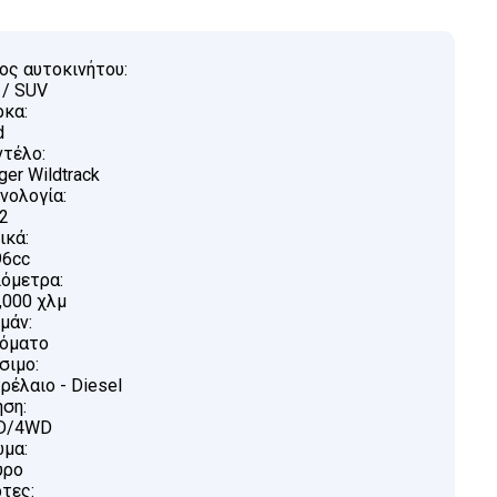
ος αυτοκινήτου:
 / SUV
κα:
d
τέλο:
ger Wildtrack
νολογία:
2
ικά:
96cc
ιόμετρα:
,000 χλμ
μάν:
όματο
σιμο:
ρέλαιο - Diesel
ηση:
D/4WD
μα:
ύρο
τες: