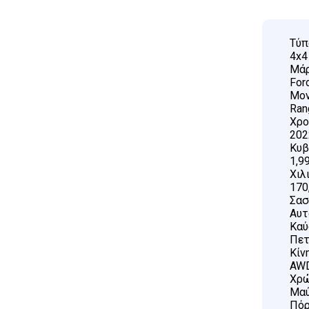
Τύπ
4x4
Μάρ
For
Μον
Ran
Χρο
202
Κυβ
1,9
Χιλ
170
Σασ
Αυτ
Καύ
Πετ
Κίν
AW
Χρώ
Μα
Πόρ