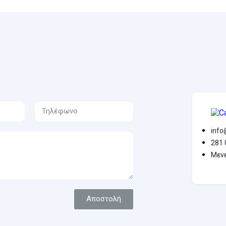
info
281 
Μενε
Αποστολή