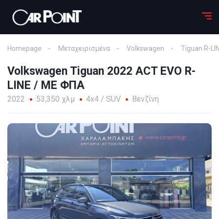
Homepage
Μεταχειρισμένα
Volkswagen
Tiguan R-LI
Volkswagen Tiguan 2022 ACT EVO R-
LINE / ΜΕ ΦΠΑ
2022
53,350 χλμ
4x4 / SUV
Βενζίνη