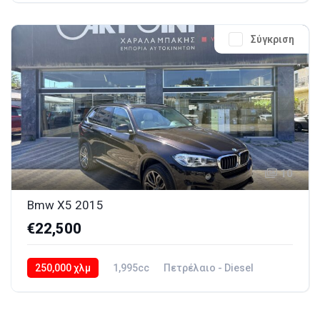
Σύγκριση
10
Bmw X5 2015
€22,500
250,000 χλμ
1,995cc
Πετρέλαιο - Diesel
2015